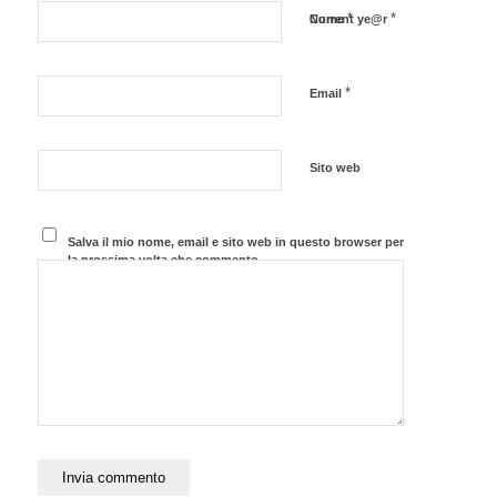
*
*
Nome
Current ye@r
*
Email
Sito web
Salva il mio nome, email e sito web in questo browser per
la prossima volta che commento.