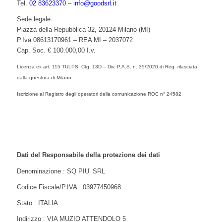
Tel.
02 83623370
–
info@goodsrl.it
Sede legale:
Piazza della Repubblica 32, 20124 Milano (MI)
P.Iva 08613170961 – REA MI – 2037072
Cap. Soc. € 100.000,00 I.v.
Licenza ex art. 115 TULPS: Ctg. 13D – Div. P.A.S. n. 35/2020 di Reg. rilasciata
dalla questura di Milano
Iscrizione al Registro degli operatori della comunicazione ROC n° 24582
Dati del Responsabile della protezione dei dati
Denominazione : SQ PIU’ SRL
Codice Fiscale/P.IVA : 03977450968
Stato : ITALIA
Indirizzo : VIA MUZIO ATTENDOLO 5