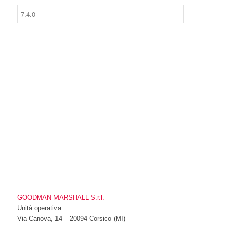
ISO 9001 – 2015 CERTIFICATO N° 8782/1
GOODMAN MARSHALL S.r.l.
Unità operativa:
Via Canova, 14 – 20094 Corsico (MI)