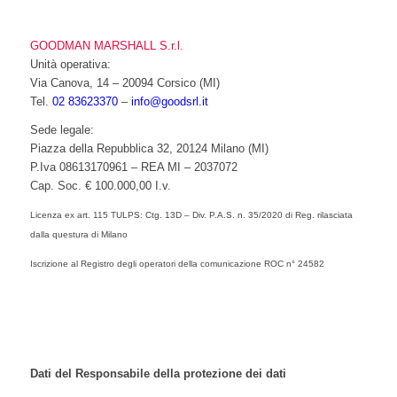
GOODMAN MARSHALL S.r.l.
Unità operativa:
Via Canova, 14 – 20094 Corsico (MI)
Tel.
02 83623370
–
info@goodsrl.it
Sede legale:
Piazza della Repubblica 32, 20124 Milano (MI)
P.Iva 08613170961 – REA MI – 2037072
Cap. Soc. € 100.000,00 I.v.
Licenza ex art. 115 TULPS: Ctg. 13D – Div. P.A.S. n. 35/2020 di Reg. rilasciata
dalla questura di Milano
Iscrizione al Registro degli operatori della comunicazione ROC n° 24582
Dati del Responsabile della protezione dei dati