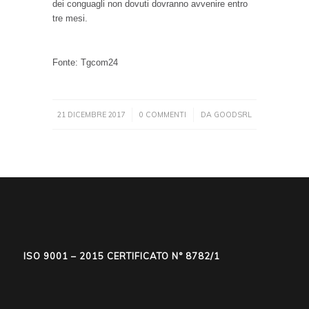
dei conguagli non dovuti dovranno avvenire entro
tre mesi.
Fonte: Tgcom24
21 DICEMBRE 2017
0 COMMENTI
DA
GOODSRL
/
/
ISO 9001 – 2015 CERTIFICATO N° 8782/1