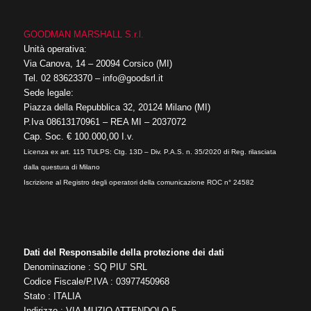
GOODMAN MARSHALL S.r.l.
Unità operativa:
Via Canova, 14 – 20094 Corsico (MI)
Tel.
02 83623370
–
info@goodsrl.it
Sede legale:
Piazza della Repubblica 32, 20124 Milano (MI)
P.Iva 08613170961 – REA MI – 2037072
Cap. Soc. € 100.000,00 I.v.
Licenza ex art. 115 TULPS: Ctg. 13D – Div. P.A.S. n. 35/2020 di Reg. rilasciata
dalla questura di Milano
Iscrizione al Registro degli operatori della comunicazione ROC n° 24582
Dati del Responsabile della protezione dei dati
Denominazione : SQ PIU’ SRL
Codice Fiscale/P.IVA : 03977450968
Stato : ITALIA
Indirizzo : VIA MUZIO ATTENDOLO 5