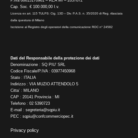
P.Iva 08613170961 – REA MI – 2037072
Cap. Soc. € 100.000,00 I.v.
Licenza ex art. 115 TULPS: Ctg. 13D – Div. P.A.S. n. 35/2020 di Reg. rilasciata
dalla questura di Milano
Iscrizione al Registro degli operatori della comunicazione ROC n° 24582
Dati del Responsabile della protezione dei dati
Denominazione : SQ PIU’ SRL
Codice Fiscale/P.IVA : 03977450968
Stato : ITALIA
Indirizzo : VIA MUZIO ATTENDOLO 5
Citta’ : MILANO
CAP : 20141 Provincia : MI
Telefono : 02 5390723
E-mail :
segreteria@sqpiu.it
PEC :
sqpiu@confcommerciopec.it
Privacy policy