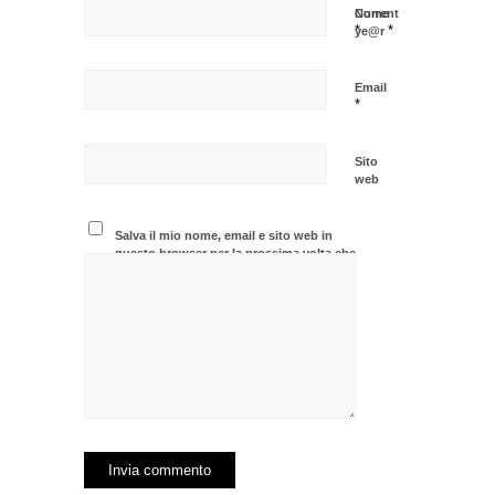
Nome
Current
*
*
ye@r
Email
*
Sito
web
Salva il mio nome, email e sito web in
questo browser per la prossima volta che
commento.