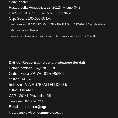
Sede legale:
Piazza della Repubblica 32, 20124 Milano (MI)
P.Iva 08613170961 – REA MI – 2037072
Cap. Soc. € 100.000,00 I.v.
Licenza ex art. 115 TULPS: Ctg. 13D – Div. P.A.S. n. 35/2020 di Reg. rilasciata
dalla questura di Milano
Iscrizione al Registro degli operatori della comunicazione ROC n° 24582
Dati del Responsabile della protezione dei dati
Denominazione : SQ PIU’ SRL
Codice Fiscale/P.IVA : 03977450968
Stato : ITALIA
Indirizzo : VIA MUZIO ATTENDOLO 5
Citta’ : MILANO
CAP : 20141 Provincia : MI
Telefono : 02 5390723
E-mail :
segreteria@sqpiu.it
PEC :
sqpiu@confcommerciopec.it