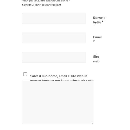
Vuoi partecipare alla discussione?
Sentitevi liberi di contribuire!
Nome
Current
*
*
ye@r
Email
*
Sito
web
Salva il mio nome, email e sito web in
questo browser per la prossima volta che
commento.