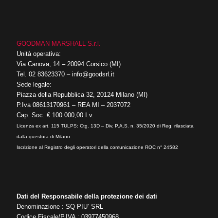
GOODMAN MARSHALL S.r.l.
Unità operativa:
Via Canova, 14 – 20094 Corsico (MI)
Tel.
02 83623370
–
info@goodsrl.it
Sede legale:
Piazza della Repubblica 32, 20124 Milano (MI)
P.Iva 08613170961 – REA MI – 2037072
Cap. Soc. € 100.000,00 I.v.
Licenza ex art. 115 TULPS: Ctg. 13D – Div. P.A.S. n. 35/2020 di Reg. rilasciata
dalla questura di Milano
Iscrizione al Registro degli operatori della comunicazione ROC n° 24582
Dati del Responsabile della protezione dei dati
Denominazione : SQ PIU’ SRL
Codice Fiscale/P.IVA : 03977450968