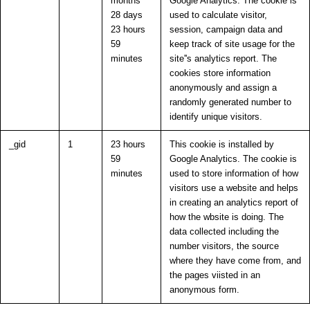
months
Google Analytics. The cookie is
28 days
used to calculate visitor,
23 hours
session, campaign data and
59
keep track of site usage for the
minutes
site''s analytics report. The
cookies store information
anonymously and assign a
randomly generated number to
identify unique visitors.
_gid
1
23 hours
This cookie is installed by
59
Google Analytics. The cookie is
minutes
used to store information of how
visitors use a website and helps
in creating an analytics report of
how the wbsite is doing. The
data collected including the
number visitors, the source
where they have come from, and
the pages viisted in an
anonymous form.