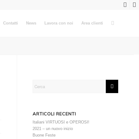
Contatti
News
Lavora con noi
Area clienti
ARTICOLI RECENTI
Italiani VIRTUOSI e OPEROSI!
2021 – un nuovo inizio
Buone Feste