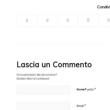
Condivi
Lascia un Commento
Vuoi partecipare alla discussione?
Sentitevi liberi di contribuire!
*
*
Nome
Current ye@r
*
Email