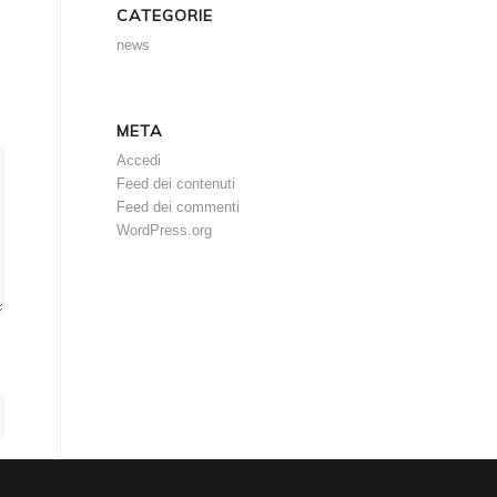
CATEGORIE
news
META
Accedi
Feed dei contenuti
Feed dei commenti
WordPress.org